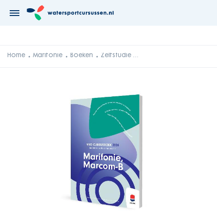
Home
Marifonie
Boeken
Zelfstudie pakket Basiscertificaat Marifonie en/of Marcom-B