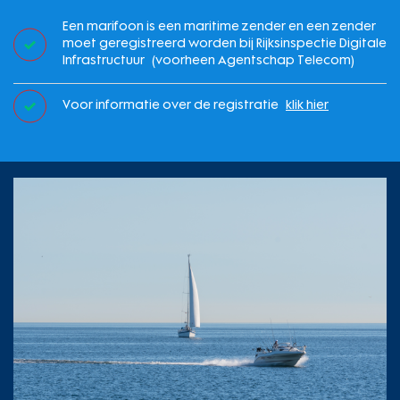
Een marifoon is een maritime zender en een zender
moet geregistreerd worden bij Rijksinspectie Digitale
Infrastructuur (voorheen Agentschap Telecom)
Voor informatie over de registratie
klik hier