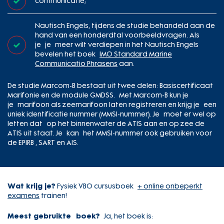
communicatie;
Nautisch Engels, tijdens de studie behandeld aan de
hand van een honderdtal voorbeeldvragen. Als
je je meer wilt verdiepen in het Nautisch Engels
bevelen het boek
IMO Standard Marine
Communicatio Phrasens
aan.
De studie Marcom-B bestaat uit twee delen: Basiscertificaat
Marifonie en de module GMDSS. Met Marcom-B kun je
je marifoon als zeemarifoon laten registreren en krijg je een
uniek identificatie nummer (MMSI-nummer). Je moet er wel op
letten dat op het binnenwater de ATIS aan en op zee de
ATIS uit staat. Je kan het MMSI-nummer ook gebruiken voor
de EPIRB , SART en AIS.
Wat krijg je?
Fysiek VBO cursusboek
+ online onbeperkt
examens
trainen!
Meest gebruikte boek?
Ja, het boek is: