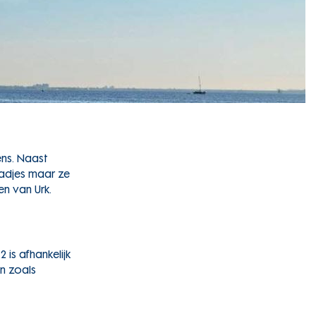
ens. Naast
tadjes maar ze
n van Urk.
 is afhankelijk
en zoals