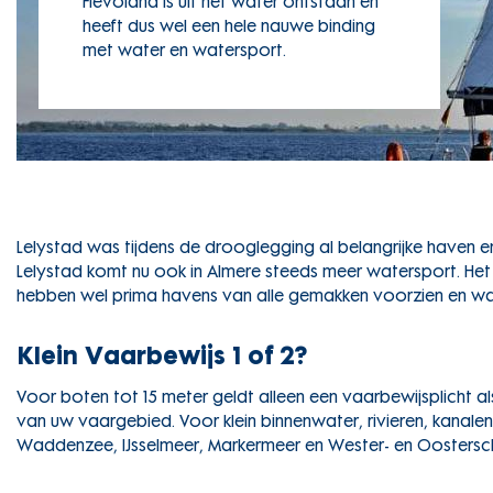
Flevoland is uit het water ontstaan en
heeft dus wel een hele nauwe binding
met water en watersport.
Lelystad was tijdens de drooglegging al belangrijke haven
Lelystad komt nu ook in Almere steeds meer watersport. Het 
hebben wel prima havens van alle gemakken voorzien en waar
Klein Vaarbewijs 1 of 2?
Voor boten tot 15 meter geldt alleen een vaarbewijsplicht als 
van uw vaargebied. Voor klein binnenwater, rivieren, kanalen
Waddenzee, IJsselmeer, Markermeer en Wester- en Oosterschel