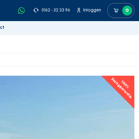
0162 - 32 33 96
Inloggen
0
ct
Slaaggarantie
100%