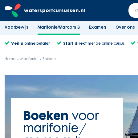
Vaarbewijs
Marifonie/Marcom B
Examen
Over ons
Veilig
online betalen
Start direct
met de online cursus
Home
Marifonie
Boeken
Boeken
voor
marifonie /