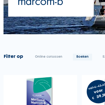
marcom-b
Filter op
Online cursussen
Boeken
E
van € 45,4
voor
€ 39,