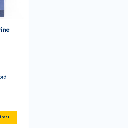
ine
ord
irect