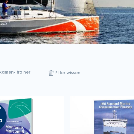
xamen- trainer
Filter wissen
5
50