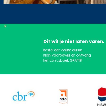
Dit wil je niet laten varen.
Bestel een online cursus
Klein Vaarbewijs en ontvang
het cursusboek GRATIS!