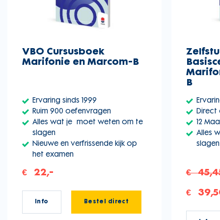
VBO Cursusboek
Zelfst
Marifonie en Marcom-B
Basisce
Marifo
B
Ervaring sinds 1999
Ervarin
Ruim 900 oefenvragen
Direct
Alles wat je moet weten om te
12 Ma
slagen
Alles 
Nieuwe en verfrissende kijk op
slagen
het examen
€ 22,-
€ 45,4
€ 39,5
Info
Bestel direct