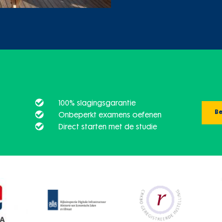
100% slagingsgarantie
Be
Onbeperkt examens oefenen
Direct starten met de studie