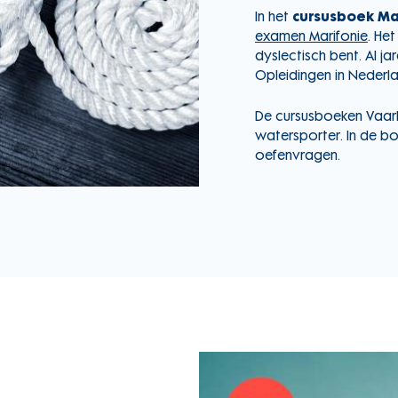
In het
cursusboek Ma
examen Marifonie
. He
dyslectisch bent. Al j
Opleidingen in Nederla
De cursusboeken Vaarb
watersporter. In de b
oefenvragen.