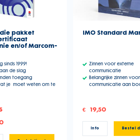
udie pakket
IMO Standard Mar
rtificaat
nie en/of Marcom-
g sinds 1999!
Zinnen voor externe
 aan de slag
communicatie
anden toegang
Belangrijke zinnen voor
wat je moet weten om te
communicatie aan bo
5
€ 19,50
0
Info
Bestel d