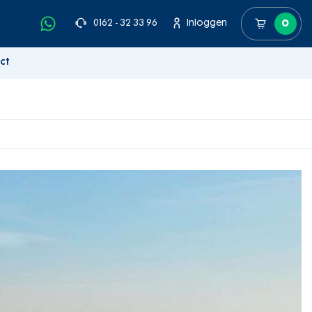
0162 - 32 33 96
Inloggen
0
ct