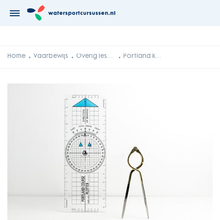
Home
Vaarbewijs
Overig lesmateriaal
Portland koersplotter en kaartpasser (8 inch)