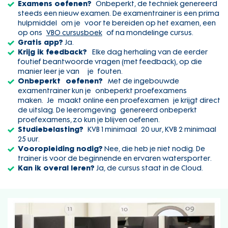
Examens oefenen?
Onbeperkt, de techniek genereerd
steeds een nieuw examen. De examentrainer is een prima
hulpmiddel om je voor te bereiden op het examen, een
op ons
VBO cursusboek
of na mondelinge cursus.
Gratis app?
Ja.
Krijg ik feedback?
Elke dag herhaling van de eerder
foutief beantwoorde vragen (met feedback), op die
manier leer je van je fouten.
Onbeperkt oefenen?
Met de ingebouwde
examentrainer kun je onbeperkt proefexamens
maken. Je maakt online een proefexamen je krijgt direct
de uitslag. De leeromgeving genereerd onbeperkt
proefexamens, zo kun je blijven oefenen.
Studiebelasting?
KVB 1 minimaal 20 uur, KVB 2 minimaal
25 uur.
Vooropleiding nodig?
Nee, die heb je niet nodig. De
trainer is voor de beginnende en ervaren watersporter.
Kan ik overal leren?
Ja, de cursus staat in de Cloud.