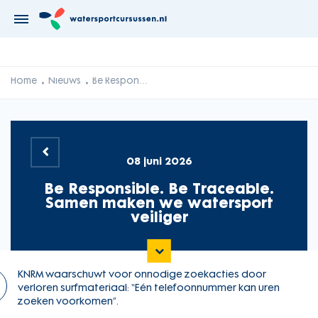
Home
Nieuws
Be Responsible. Be Traceable. Samen maken we watersport veiliger
08 juni 2026
Be Responsible. Be Traceable.
Samen maken we watersport
veiliger

KNRM waarschuwt voor onnodige zoekacties door
verloren surfmateriaal: “Eén telefoonnummer kan uren
zoeken voorkomen”.