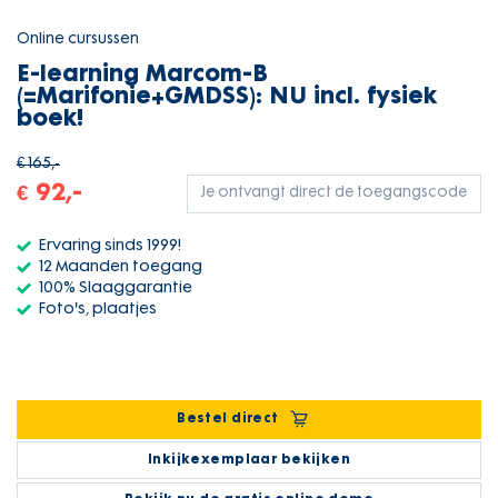
Online cursussen
E-learning Marcom-B
(=Marifonie+GMDSS): NU incl. fysiek
boek!
€ 165,-
€ 92,-
Je ontvangt direct de toegangscode
Ervaring sinds 1999!
12 Maanden toegang
100% Slaaggarantie
Foto's, plaatjes
Bestel direct
Inkijkexemplaar bekijken