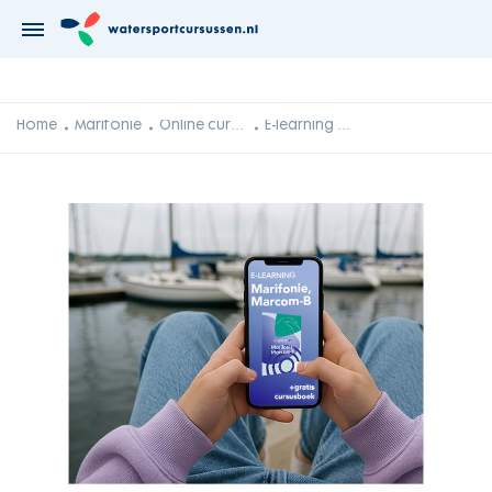
Home
Marifonie
Online cursussen
E-learning Marcom-B (=Marifonie+GMDSS): NU incl. fysiek boek!