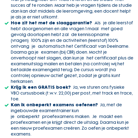
succes af te ronden. Maar heb je vragen tijdens de studie
dan kan dat middels de leeromgeving, een docent helpt
je als je er niet uitkomt.
Hoe zit het met de slaaggarantie?
Als je alle leerstof
hebt doorgenomen en alle vragen 1 maal met goed
gevolg doorlopen hebt zal de kennisopname
(vragen) 100% zijn en de activiteiten (leerstof) 100%
ontvang je automatisch het Certificaat van Deelname.
Daarna ga je examen (bij CBR) doen. Mocht je
onverhoopt niet slagen, dan kun je het certificaat plus de
examenuitslag mailen en betalen (na controle) wij het
betaalde examengeld terug. De cursus wordt (na
controle) opnieuw actief gezet, zodat je gratis kunt
herkansen.
Krijg ik een GRATIS boek?
Ja, we sturen ons fysieke
VBO cursusboek (t.w.v. 22,00) per post, met track en trace,
toe.
Kan ik onbeperkt examens oefenen?
Ja, met de
ingebouwde examentrainer kun
je onbeperkt proefexamens maken. Je maakt een
proefexamen en je krijgt direct de uitslag. Daarna kun je
een nieuw proefexamen creëren. Zo oefen je onbeperkt
examens.