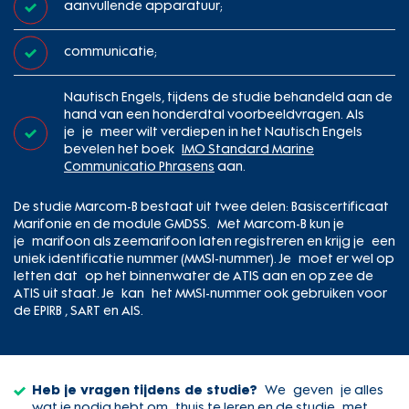
aanvullende apparatuur;
communicatie;
Nautisch Engels, tijdens de studie behandeld aan de
hand van een honderdtal voorbeeldvragen. Als
je je meer wilt verdiepen in het Nautisch Engels
bevelen het boek
IMO Standard Marine
Communicatio Phrasens
aan.
De studie Marcom-B bestaat uit twee delen: Basiscertificaat
Marifonie en de module GMDSS. Met Marcom-B kun je
je marifoon als zeemarifoon laten registreren en krijg je een
uniek identificatie nummer (MMSI-nummer). Je moet er wel op
letten dat op het binnenwater de ATIS aan en op zee de
ATIS uit staat. Je kan het MMSI-nummer ook gebruiken voor
de EPIRB , SART en AIS.
Heb je vragen tijdens de studie?
We geven je alles
wat je nodig hebt om thuis te leren en de studie met