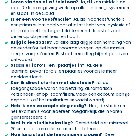
Leren via tablet of telefoon?
Ja, dit kan middels de
app. De leeromgeving werkt op alle besturingssystemen
en staat in de Cloud.
Is er een voorleesfunctie?
Ja, de voorleesfunctie is
een prima hulpmiddel voor al je last hebt van dyslexie of
als je auditief bent ingesteld. Je neemt leerstof vaak
beter op als je het leest en hoort.
Krijg ik feedback?
Ja, elke dag krijg je een herhaling van
de eerder foutief beantwoorde vragen, op die manier
leer je van je fouten. Er staat een uitleg bij het gegeven
antwoord.
Staan er foto's en plaatjes in?
Ja, de e-
learning bevat foto's en plaatjes voor als je meer
beeldend leert.
Kan ik direct starten met de studie?
Ja, de
toegangscode wordt, na betaling, automatisch
verzonden (let op spamfilter!). Maak een account aan (je
bepaalt zelf het mailadres en wachtwoord).
Heb ik een vooropleiding nodig?
Nee, de studie en
het examen is voor iedereen toegankelijk die in varen
geinteresseerd is.
Wat is de studiebelasting?
Gemiddeld is er minimaal
20 uur nodig om alle examenstof te leren.
Hoe lang staat de leeromgeving open?
De e-