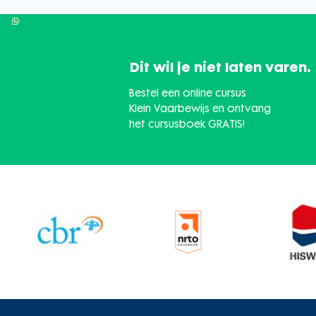
Dit wil je niet laten varen.
Bestel een online cursus
Klein Vaarbewijs en ontvang
het cursusboek GRATIS!