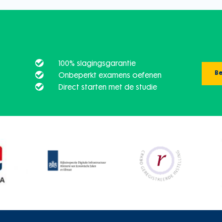
100% slagingsgarantie
Be
Onbeperkt examens oefenen
Direct starten met de studie