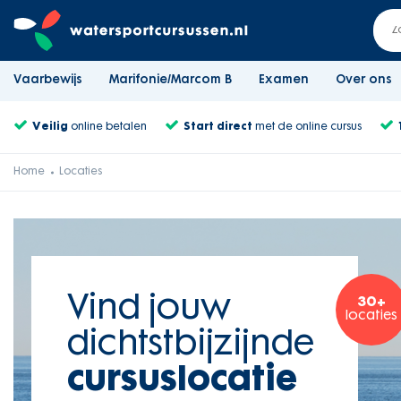
Vaarbewijs
Marifonie/Marcom B
Examen
Over ons
Veilig
online betalen
Start direct
met de online cursus
Home
Locaties
Vind jouw
30+
locaties
dichtstbijzijnde
cursuslocatie