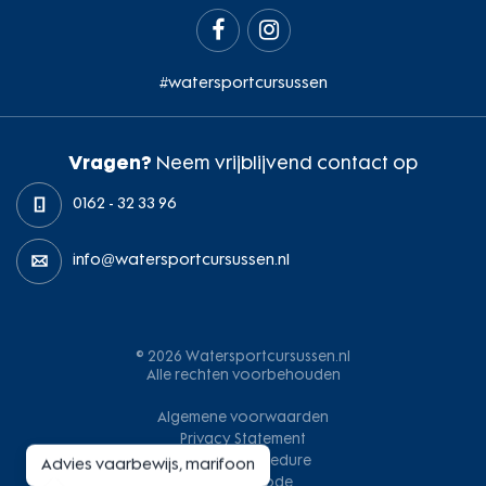


#watersportcursussen
Vragen?
Neem vrijblijvend contact op
0162 - 32 33 96
info@watersportcursussen.nl
© 2026 Watersportcursussen.nl
Alle rechten voorbehouden
Algemene voorwaarden
Privacy Statement
Klachtenprocedure
Advies vaarbewijs, marifoon
Gedragscode