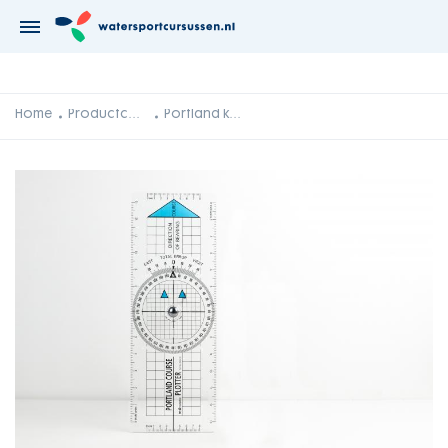
Home
Productcategorie
Portland koersplotter (koersliniaal)