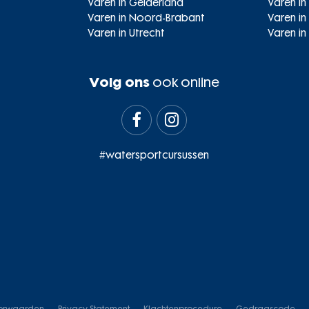
Varen in Gelderland
Varen in
Varen in Noord-Brabant
Varen i
Varen in Utrecht
Varen in
Volg ons
ook online


#watersportcursussen