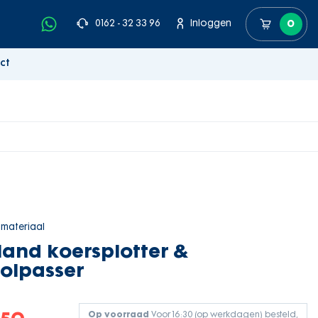
0162 - 32 33 96
Inloggen
0
ct
smateriaal
land koersplotter &
olpasser
Op voorraad
Voor 16:30 (op werkdagen) besteld,