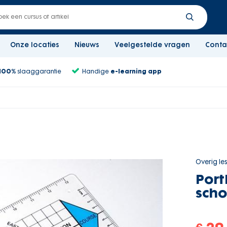
Onze locaties
Nieuws
Veelgestelde vragen
Conta
100%
slaaggarantie
Handige
e-learning app
Overig le
Port
scho