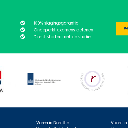
100% slagingsgarantie
Be
Onbeperkt examens oefenen
Direct starten met de studie
Varen in Drenthe
Varen in