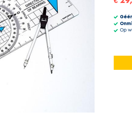
€ 29
Géé
Onmi
Op we