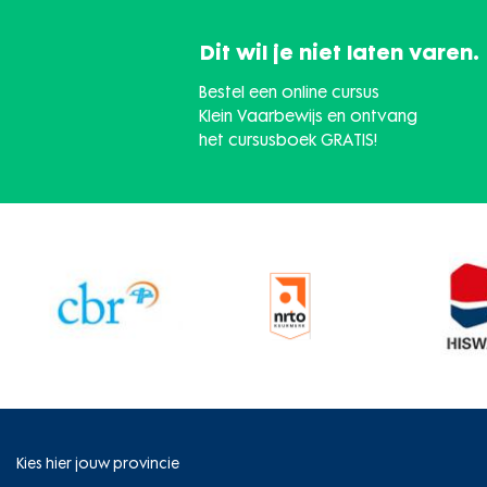
Dit wil je niet laten varen.
Bestel een online cursus
Klein Vaarbewijs en ontvang
het cursusboek GRATIS!
Kies hier jouw provincie