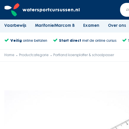
Vaarbewijs
Marifonie/Marcom B
Examen
Over ons
Veilig
online betalen
Start direct
met de online cursus
Home
Productcategorie
Portland koersplotter & schoolpasser